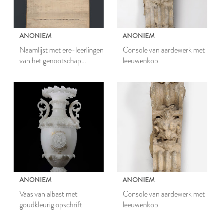
ANONIEM
ANONIEM
Naamlijst met ere-leerlingen
Console van aardewerk met
van het genootschap
leeuwenkop
Mathesis Scientarum
Genitrix (MSG) 1785-
1804
ANONIEM
ANONIEM
Vaas van albast met
Console van aardewerk met
goudkleurig opschrift
leeuwenkop