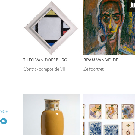
THEO VAN DOESBURG
BRAM VAN VELDE
Contra-compositie VII
Zelfportret
1908
1927