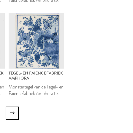
Faiencefabriek Amphora te
Oegstgeest
EK
TEGEL- EN FAIENCEFABRIEK
AMPHORA
 en
Monstertegel van de Tegel- en
Faiencefabriek Amphora te
Oegstgeest