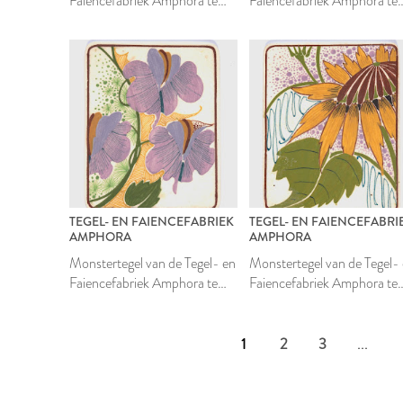
Faiencefabriek Amphora te
Faiencefabriek Amphora te
Oegstgeest
Oegstgeest
TEGEL- EN FAIENCEFABRIEK
TEGEL- EN FAIENCEFABRI
AMPHORA
AMPHORA
Monstertegel van de Tegel- en
Monstertegel van de Tegel-
Faiencefabriek Amphora te
Faiencefabriek Amphora te
Oegstgeest
Oegstgeest
1
2
3
...