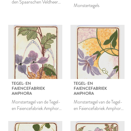
den Spaanschen Veldheer
Monstertegels
Baldez, dat hij de stad
Leiden niet bestorme. 1574.
TEGEL- EN
TEGEL- EN
FAIENCEFABRIEK
FAIENCEFABRIEK
AMPHORA
AMPHORA
Monstertegel van de Tegel-
Monstertegel van de Tegel-
en Faiencefabriek Amphora
en Faiencefabriek Amphora
te Oegstgeest
te Oegstgeest