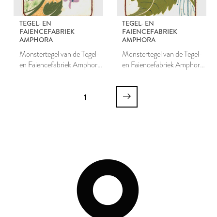
TEGEL- EN
TEGEL- EN
FAIENCEFABRIEK
FAIENCEFABRIEK
AMPHORA
AMPHORA
Monstertegel van de Tegel-
Monstertegel van de Tegel-
en Faiencefabriek Amphora
en Faiencefabriek Amphora
te Oegstgeest
te Oegstgeest
1