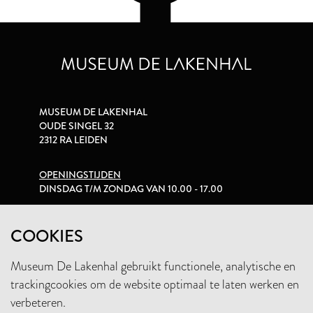
MUSEUM DE LAKENHAL
OUDE SINGEL 32
2312 RA LEIDEN
OPENINGSTIJDEN
DINSDAG T/M ZONDAG VAN 10.00 - 17.00
PRIVACYVERKLARING
COOKIES
Museum De Lakenhal gebruikt functionele, analytische en
+31 (0)71 5165360
trackingcookies om de website optimaal te laten werken en
INFO@LAKENHAL.NL
verbeteren.