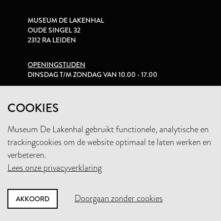
MUSEUM DE LAKENHAL
OUDE SINGEL 32
2312 RA LEIDEN
OPENINGSTIJDEN
DINSDAG T/M ZONDAG VAN 10.00 - 17.00
PRIVACYVERKLARING
COOKIES
Museum De Lakenhal gebruikt functionele, analytische en
+31 (0)71 5165360
trackingcookies om de website optimaal te laten werken en
INFO@LAKENHAL.NL
verbeteren.
Lees onze privacyverklaring
STEUN HET MUSEUM
Doorgaan zonder cookies
AKKOORD
NIEUWSBRIEF