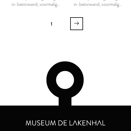
in-betonwand, voormalig
in-betonwand, voormalig
belastingkantoor Leiden
belastingkantoor Leiden
1