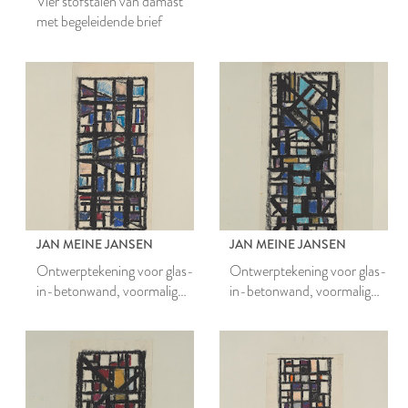
Vier stofstalen van damast
met begeleidende brief
JAN MEINE JANSEN
JAN MEINE JANSEN
Ontwerptekening voor glas-
Ontwerptekening voor glas-
in-betonwand, voormalig
in-betonwand, voormalig
belastingkantoor Leiden
belastingkantoor Leiden