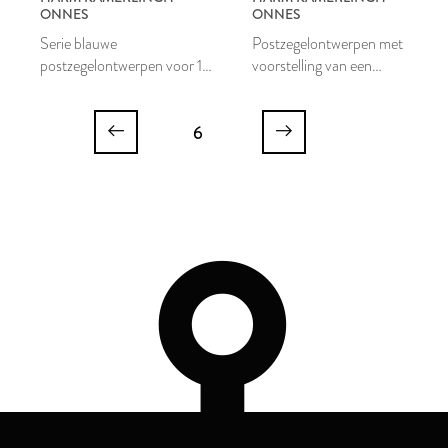
ONNES
ONNES
Serie blauwe
Postzegelontwerpen met
postzegelontwerpen voor 12
voorstelling van een
1/2 cent
openstaand hangslot
6