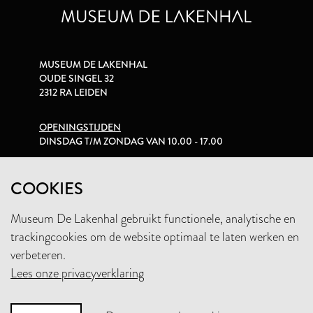
MUSEUM DE LAKENHAL
OUDE SINGEL 32
2312 RA LEIDEN
OPENINGSTIJDEN
DINSDAG T/M ZONDAG VAN 10.00 - 17.00
PRIVACYVERKLARING
COOKIES
Museum De Lakenhal gebruikt functionele, analytische en
+31 (0)71 5165360
trackingcookies om de website optimaal te laten werken en
INFO@LAKENHAL.NL
verbeteren.
Lees onze privacyverklaring
STEUN HET MUSEUM