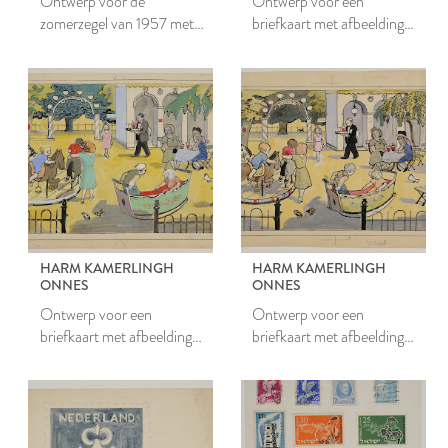
Ontwerp voor de
Ontwerp voor een
zomerzegel van 1957 met
briefkaart met afbeelding
kustvaarder
van kinderen in een
speeltuin
HARM KAMERLINGH
HARM KAMERLINGH
ONNES
ONNES
Ontwerp voor een
Ontwerp voor een
briefkaart met afbeelding
briefkaart met afbeelding
van kinderen in een
van kinderen in een
speeltuin
speeltuin