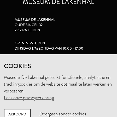
MUSEUM DE LAKENHAL
OUDE SINGEL 32
2312 RA LEIDEN
OPENINGSTIJDEN
DINSDAG T/M ZONDAG VAN 10.00 - 17.00
PRIVACYVERKLARING
COOKIES
Museum De Lakenhal gebruikt functionele, analytische en
+31 (0)71 5165360
trackingcookies om de website optimaal te laten werken en
INFO@LAKENHAL.NL
verbeteren.
Lees onze privacyverklaring
STEUN HET MUSEUM
Doorgaan zonder cookies
AKKOORD