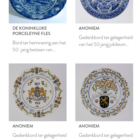
DE KONINKLIJKE
ANONIEM
PORCELEYNE FLES
Gedenkbord ter gelegenheid
Bord ter herinnering aan het
van het 50 jarig jubileum
50-jarig bestaan van
van het Openbaar
Tieleman & Dros
Slachthuis
ANONIEM
ANONIEM
Gedenkbord ter gelegenheid
Gedenkbord ter gelegenheid