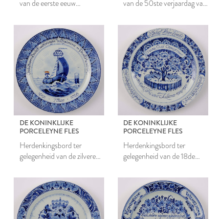
van de eerste eeuw
van de 50ste verjaardag van
Koninkrijk 1913
koningin Wilhelmina
DE KONINKLIJKE
DE KONINKLIJKE
PORCELEYNE FLES
PORCELEYNE FLES
Herdenkingsbord ter
Herdenkingsbord ter
gelegenheid van de zilveren
gelegenheid van de 18de
bruiloft van Wilhelmina en
verjaardag van Juliana
Hendrik