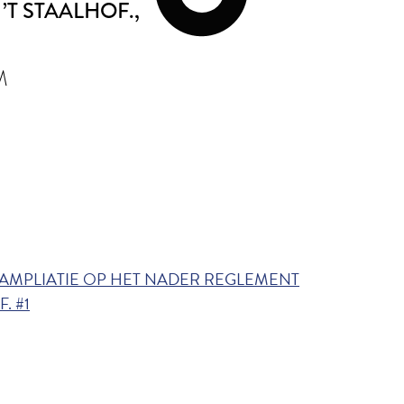
’T STAALHOF.
,
M
ing AMPLIATIE OP HET NADER REGLEMENT
. #1