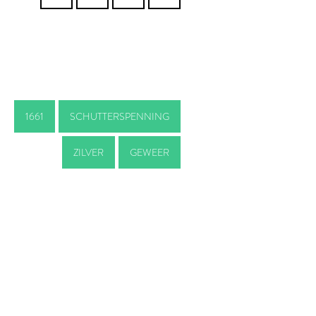
1661
SCHUTTERSPENNING
ZILVER
GEWEER