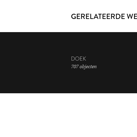
GERELATEERDE W
DOEK
707 objecten