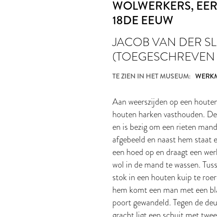
WOLWERKERS
, EE
18DE EEUW
JACOB VAN DER S
(TOEGESCHREVEN
TE ZIEN IN HET MUSEUM:
WERKM
Aan weerszijden op een houten 
houten harken vasthouden. De
en is bezig om een rieten mand 
afgebeeld en naast hem staat 
een hoed op en draagt een werk
wol in de mand te wassen. Tus
stok in een houten kuip te roer
hem komt een man met een blau
poort gewandeld. Tegen de deur 
gracht ligt een schuit met twe