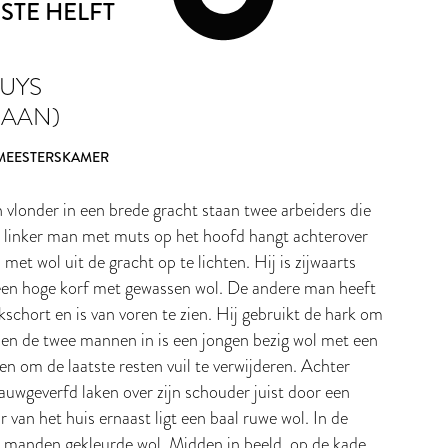
RSTE HELFT
LUYS
 AAN)
EESTERSKAMER
vlonder in een brede gracht staan twee arbeiders die
 linker man met muts op het hoofd hangt achterover
met wol uit de gracht op te lichten. Hij is zijwaarts
een hoge korf met gewassen wol. De andere man heeft
schort en is van voren te zien. Hij gebruikt de hark om
sen de twee mannen in is een jongen bezig wol met een
en om de laatste resten vuil te verwijderen. Achter
wgeverfd laken over zijn schouder juist door een
van het huis ernaast ligt een baal ruwe wol. In de
e manden gekleurde wol. Midden in beeld, op de kade