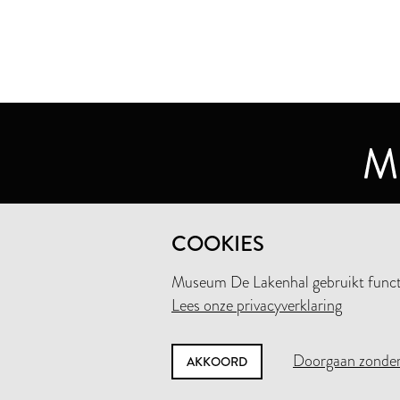
MUSEUM DE LAKENHAL
COOKIES
OUDE SINGEL 32
2312 RA LEIDEN
Museum De Lakenhal gebruikt functio
Lees onze privacyverklaring
+31 (0)71 5165360
INFO@LAKENHAL.NL
Doorgaan zonder
AKKOORD