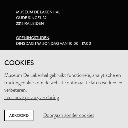
MUSEUM DE LAKENHAL
OUDE SINGEL 32
2312 RA LEIDEN
OPENINGSTIJDEN
DINSDAG T/M ZONDAG VAN 10.00 - 17.00
PRIVACYVERKLARING
COOKIES
Museum De Lakenhal gebruikt functionele, analytische en
+31 (0)71 5165360
trackingcookies om de website optimaal te laten werken en
INFO@LAKENHAL.NL
verbeteren.
Lees onze privacyverklaring
STEUN HET MUSEUM
Doorgaan zonder cookies
AKKOORD
NIEUWSBRIEF